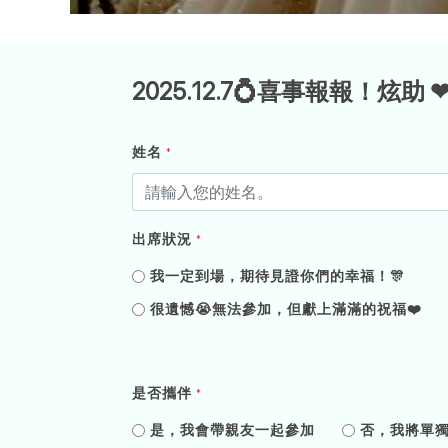
2025.12.7💍喜事報報！炫助
姓名
*
出席狀況
*
我一定到場，期待見證你們的幸福！🎊
很遺憾😭無法參加，但獻上滿滿的祝福❤️
是否攜伴
*
是，我會帶親友一起參加
否，我將單