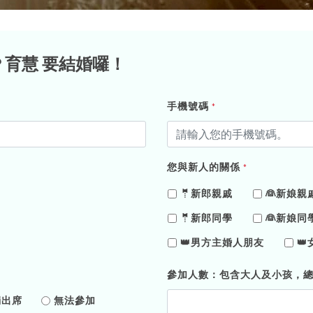
 ❤ 育慧 要結婚囉！
手機號碼
*
您與新人的關係
*
🤵新郎親戚
👰新娘親
🤵新郎同學
👰新娘同
👑男方主婚人朋友

參加人數：包含大人及小孩，
獨出席
無法參加