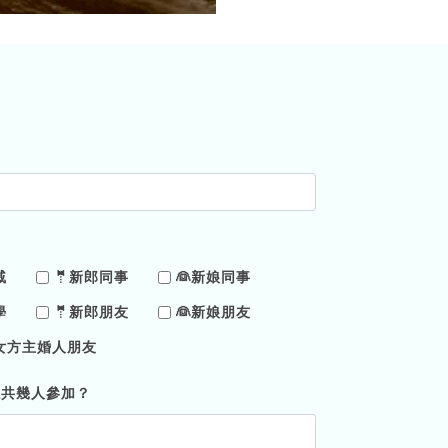
戚
🤵新郎同事
👰新娘同事
學
🤵新郎朋友
👰新娘朋友
女方主婚人朋友
總共幾人參加？