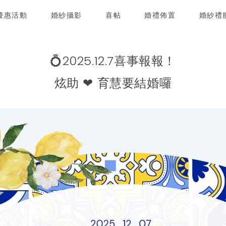
優惠活動
婚紗攝影
喜帖
婚禮佈置
婚紗禮
💍2025.12.7喜事報報！
炫助 ❤ 育慧要結婚囉