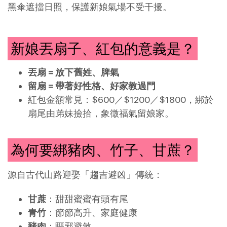
黑傘遮擋日照，保護新娘氣場不受干擾。
新娘丟扇子、紅包的意義是？
丟扇 = 放下舊姓、脾氣
留扇 = 帶著好性格、好家教過門
紅包金額常見：$600／$1200／$1800，綁於
扇尾由弟妹撿拾，象徵福氣留娘家。
為何要綁豬肉、竹子、甘蔗？
源自古代山路迎娶「趨吉避凶」傳統：
甘蔗
：甜甜蜜蜜有頭有尾
青竹
：節節高升、家庭健康
豬肉
：驅邪避煞