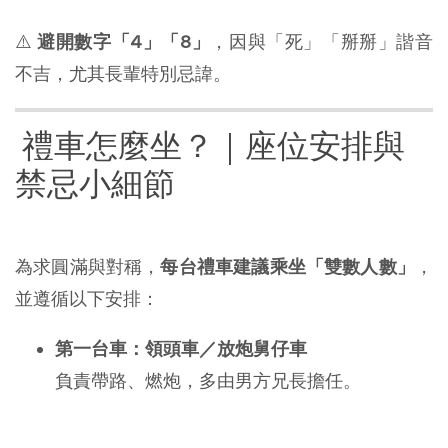
⚠️
避開數字「4」「8」
，因與「死」「掰掰」諧音
不吉，尤其長輩特別忌諱。
禮車怎麼坐？｜座位安排與
禁忌小細節
為求圓滿與對稱，
每台禮車建議乘坐「雙數人數」
，
並遵循以下安排：
第一台車：領頭車／放炮舅仔車
負責帶路、燃炮，多由男方兄長擔任。