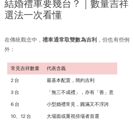
結婚禮車要幾台？｜數量吉祥
選法一次看懂
在傳統觀念中，
禮車通常取雙數為吉利
，但也有些例
外：
常見吉祥數量
代表含義
2 台
最基本配置，簡約吉利
3 台
「無三不成禮」，亦有「善」意
6 台
小型婚禮常見，圓滿又不浮誇
10、12 台
大場面或重視排場者首選