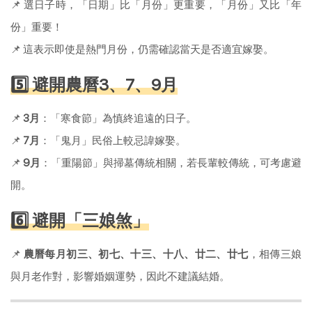
📌 選日子時，「日期」比「月份」更重要，「月份」又比「年
份」重要！
📌 這表示即使是熱門月份，仍需確認當天是否適宜嫁娶。
5️⃣ 避開農曆3、7、9月
📌
3月
：「寒食節」為慎終追遠的日子。
📌
7月
：「鬼月」民俗上較忌諱嫁娶。
📌
9月
：「重陽節」與掃墓傳統相關，若長輩較傳統，可考慮避
開。
6️⃣ 避開「三娘煞」
📌
農曆每月初三、初七、十三、十八、廿二、廿七
，相傳三娘
與月老作對，影響婚姻運勢，因此不建議結婚。