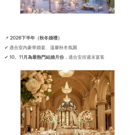
📌
2026下半年（秋冬婚禮）
✔ 適合室內豪華婚宴、溫馨秋冬氛圍
✔
10、11月為最熱門結婚月份
，適合安排週末宴客