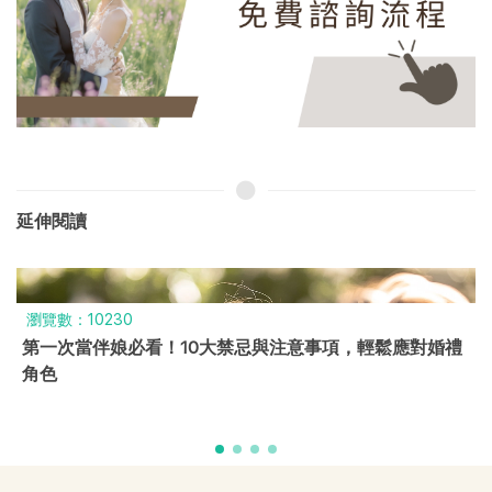
延伸閱讀
瀏覽數：9924
中式喜餅推薦｜精選全台13大百年老店與鄉民激推品牌，
婚禮必備指南！