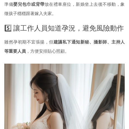
準備
嬰兒包巾或背帶
放在禮車座位，新娘坐上去後不移動，象
徵孩子穩穩跟著嫁入夫家。
5️⃣ 讓工作人員知道孕況，避免風險動作
雖然孕初期不宜張揚，但
建議私下通知新秘、攝影師、主持人
等重要人員
，方便安排貼心照顧。