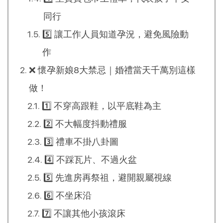
同行
5️⃣ 讓工作人員知道孕況，避免風險動
作
❌ 懷孕新娘8大禁忌｜婚禮當天千萬別這樣
做！
1️⃣ 不穿高跟鞋，以平底鞋為主
2️⃣ 不大幅度抖動禮服
3️⃣ 禮車不掛八卦圖
4️⃣ 不踩瓦片、不過火盆
5️⃣ 先進房再祭祖，避開親屬視線
6️⃣ 不坐床沿
7️⃣ 不讓其他小孩滾床