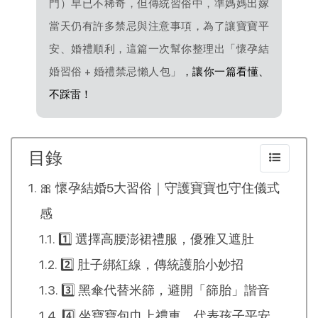
門）早已不稀奇，但傳統習俗中，準媽媽出嫁
當天仍有許多禁忌與注意事項，為了讓寶寶平
安、婚禮順利，這篇一次幫你整理出「懷孕結
婚習俗 + 婚禮禁忌懶人包」
，讓你一篇看懂、
不踩雷！
目錄
🎀 懷孕結婚5大習俗｜守護寶寶也守住儀式
感
1️⃣ 選擇高腰澎裙禮服，優雅又遮肚
2️⃣ 肚子綁紅線，傳統護胎小妙招
3️⃣ 黑傘代替米篩，避開「篩胎」諧音
4️⃣ 坐寶寶包巾上禮車，代表孩子平安