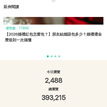
延伸閱讀
瀏覽數：43085
2026結婚好日子大公開！115年農民曆宜嫁娶日 & 挑選攻
略
今日瀏覽
2,488
總瀏覽
393,215