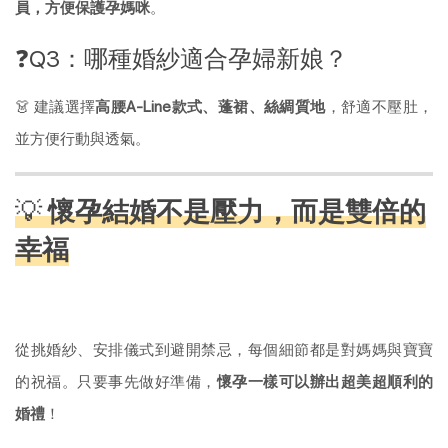
員，方便保護孕媽咪
。
❓Q3：哪種婚紗適合孕婦新娘？
👗 建議選擇
高腰A-Line款式、蓬裙、絲綢質地
，舒適不壓肚，
並方便行動與透氣。
💡
懷孕結婚不是壓力，而是雙倍的
幸福
從挑婚紗、安排儀式到避開禁忌，每個細節都是對媽媽與寶寶
的祝福。只要事先做好準備，
懷孕一樣可以辦出超美超順利的
婚禮
！