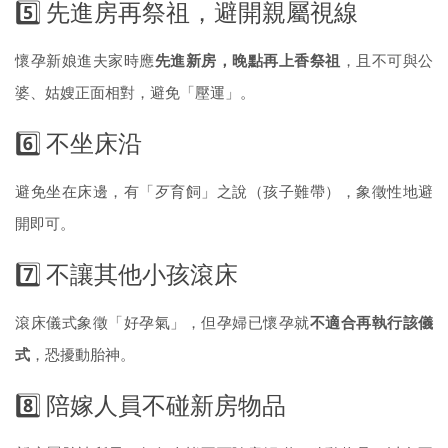
5️⃣ 先進房再祭祖，避開親屬視線
懷孕新娘進夫家時應
先進新房，晚點再上香祭祖
，且不可與公
婆、姑嫂正面相對，避免「壓運」。
6️⃣ 不坐床沿
避免坐在床邊，有「歹育飼」之說（孩子難帶），象徵性地避
開即可。
7️⃣ 不讓其他小孩滾床
滾床儀式象徵「好孕氣」，但孕婦已懷孕就
不適合再執行該儀
式
，恐擾動胎神。
8️⃣ 陪嫁人員不碰新房物品