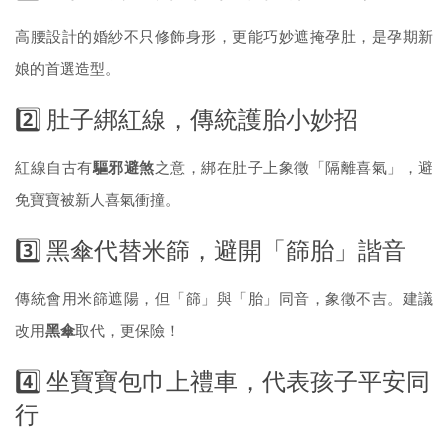
高腰設計的婚紗不只修飾身形，更能巧妙遮掩孕肚，是孕期新
娘的首選造型。
2️⃣ 肚子綁紅線，傳統護胎小妙招
紅線自古有
驅邪避煞
之意，綁在肚子上象徵「隔離喜氣」，避
免寶寶被新人喜氣衝撞。
3️⃣ 黑傘代替米篩，避開「篩胎」諧音
傳統會用米篩遮陽，但「篩」與「胎」同音，象徵不吉。建議
改用
黑傘
取代，更保險！
4️⃣ 坐寶寶包巾上禮車，代表孩子平安同
行