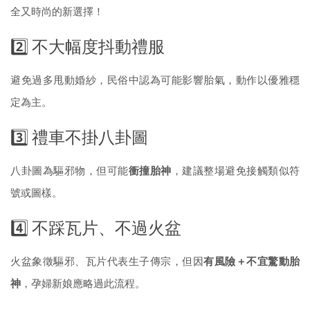
全又時尚的新選擇！
2️⃣ 不大幅度抖動禮服
避免過多甩動婚紗，民俗中認為可能影響胎氣，動作以優雅穩
定為主。
3️⃣ 禮車不掛八卦圖
八卦圖為驅邪物，但可能
衝撞胎神
，建議整場避免接觸類似符
號或圖樣。
4️⃣ 不踩瓦片、不過火盆
火盆象徵驅邪、瓦片代表生子傳宗，但因
有風險＋不宜驚動胎
神
，孕婦新娘應略過此流程。