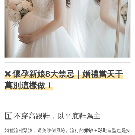
❌ 懷孕新娘8大禁忌｜婚禮當天千
萬別這樣做！
1️⃣ 不穿高跟鞋，以平底鞋為主
婚禮流程緊湊，避免跌倒風險。流行的
婚紗＋球鞋
造型也是安